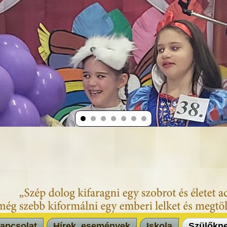
apcsolat
Hírek, események
Iskola
Szülőkn