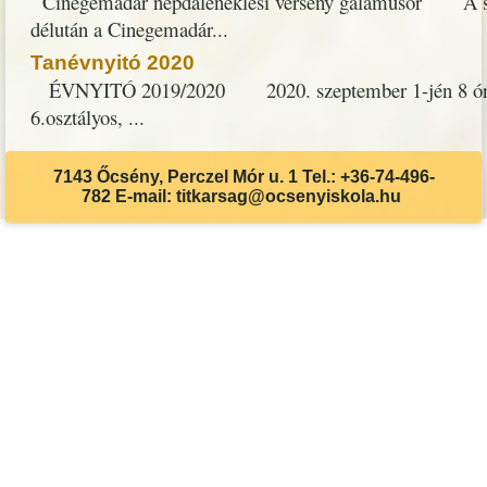
Cinegemadár népdaléneklési verseny gálaműsor A szek
délután a Cinegemadár...
Tanévnyitó 2020
ÉVNYITÓ 2019/2020 2020. szeptember 1-jén 8 órakor ü
6.osztályos, ...
7143 Őcsény, Perczel Mór u. 1 Tel.: +36-74-496-
782 E-mail: titkarsag@ocsenyiskola.hu
Akadálymentes beállítások
Betűméret csökkentése
Betűméret növelése
Eredeti méret
Világos kontraszt
Sötét kontraszt
Szürkeárnyalatos
Visszaállítás
Billentyűzet
Aláhúzás