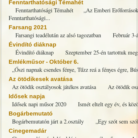
Fenntarthatósági Témahét
Fenntarthatósági Témahét „Az Emberi Erőforrások Mini
Fenntarthatósági...
Farsang 2021
Farsangi teadélután az alsó tagozatban Február 3-án os
Évindító diáknap
Évindító diáknap Szeptember 25-én tartottuk meg idei 
Emlékműsor - Október 6.
​ ​ „Őszi napnak csendes fénye, Tűzz reá a fényes égre, 
Az ötödikesek avatása
Az ötödik osztályosok játékos avatása Az ötödik osztály
Idősek napja
Idősek napi műsor 2020 Ismét eltelt egy év, és közöse
Bogárbemutató
Bogárbemutatón járt a 2.osztály „Egy szót sem szólhat
Cinegemadár