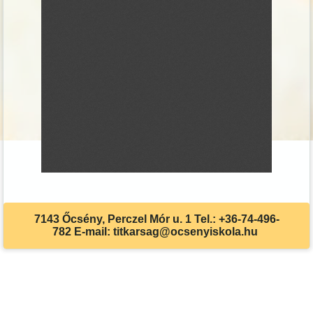
7143 Őcsény, Perczel Mór u. 1 Tel.: +36-74-496-
782 E-mail: titkarsag@ocsenyiskola.hu