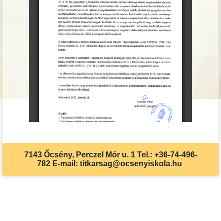
7143 Őcsény, Perczel Mór u. 1 Tel.: +36-74-496-
782 E-mail: titkarsag@ocsenyiskola.hu