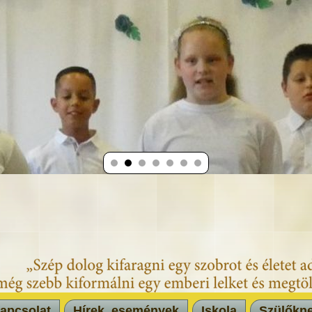
apcsolat
Hírek, események
Iskola
Szülőkn