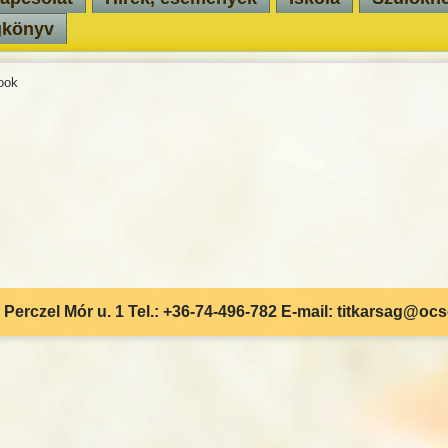
gkönyv
ook
Perczel Mór u. 1 Tel.: +36-74-496-782 E-mail: titkarsag@oc