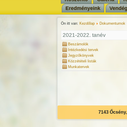
Eredményeink
Vendé
Ön itt van:
Kezdőlap
Dokumentumok
2021-2022. tanév
Beszámolók
Intézkedési tervek
Jegyzőkönyvek
Közzétételi listák
Munkatervek
7143 Őcsény, 