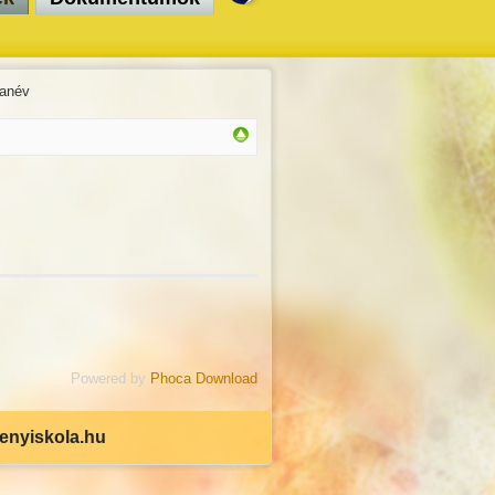
tanév
Powered by
Phoca Download
senyiskola.hu