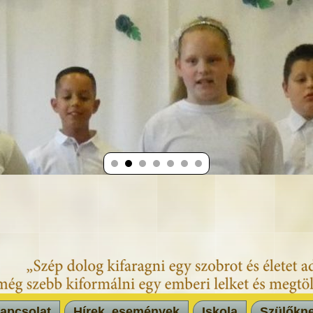
apcsolat
Hírek, események
Iskola
Szülőkn