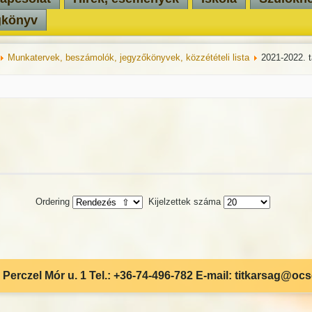
gkönyv
Munkatervek, beszámolók, jegyzőkönyvek, közzétételi lista
2021-2022. 
Ordering
Kijelzettek száma
Perczel Mór u. 1 Tel.: +36-74-496-782 E-mail: titkarsag@oc