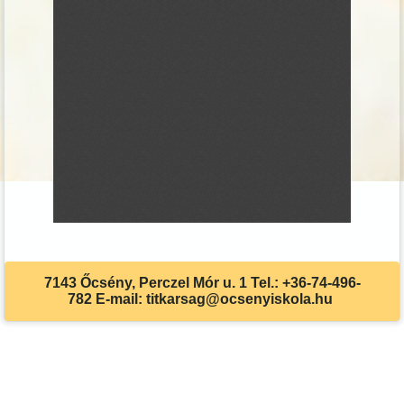
7143 Őcsény, Perczel Mór u. 1 Tel.: +36-74-496-
782 E-mail: titkarsag@ocsenyiskola.hu