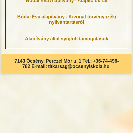
Bódai Éva Alapítvány - Alapító okirat
Bódai Éva alapítvány - Kivonat törvényszéki
nyilvántartásról
Alapítvány által nyújtott támogatások
7143 Őcsény, Perczel Mór u. 1 Tel.: +36-74-496-
782 E-mail: titkarsag@ocsenyiskola.hu