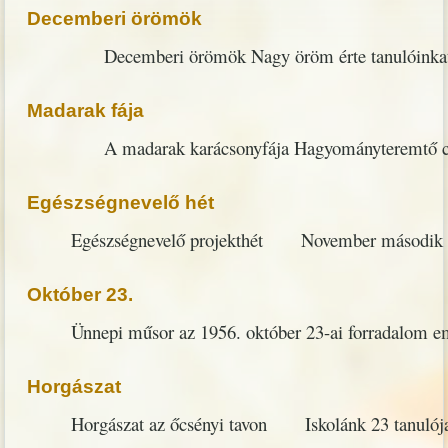
Decemberi örömök
Decemberi örömök Nagy öröm érte tanulóinkat dece
Madarak fája
A madarak karácsonyfája Hagyományteremtő céllal dís
Egészségnevelő hét
Egészségnevelő projekthét November második hetében
Október 23.
Ünnepi műsor az 1956. október 23-ai forradalom eml
Horgászat
Horgászat az őcsényi tavon Iskolánk 23 tanulója tett