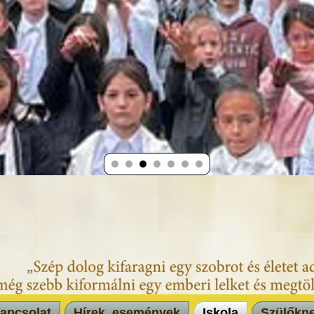
apcsolat
Hírek, események
Iskola
Szülőkn