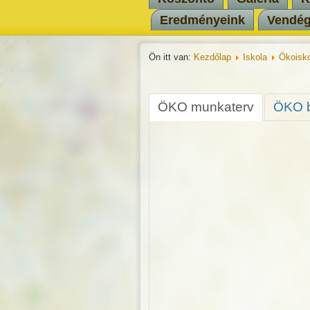
Eredményeink
Vendé
Ön itt van:
Kezdőlap
Iskola
Ökoisko
ÖKO munkaterv
ÖKO 