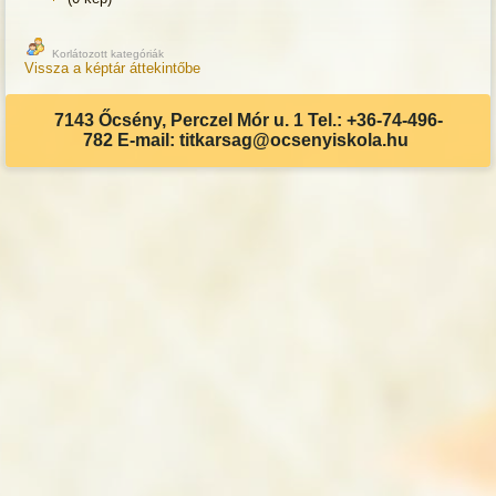
Korlátozott kategóriák
Vissza a képtár áttekintőbe
7143 Őcsény, Perczel Mór u. 1 Tel.: +36-74-496-
782 E-mail: titkarsag@ocsenyiskola.hu