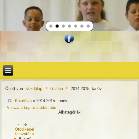
Ön itt van:
Kezdőlap
Galéria
2014-2015. tanév
Kezdőlap
» 2014-2015. tanév
Vissza a képtár áttekintőbe
Alkategóriák
Ötödikesek
felavatása
(0 kép)