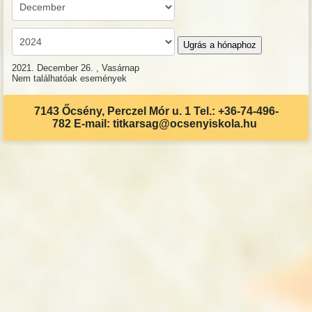
Ugrás a hónaphoz
2021. December 26. , Vasárnap
Nem találhatóak események
7143 Őcsény, Perczel Mór u. 1 Tel.: +36-74-496-
782 E-mail: titkarsag@ocsenyiskola.hu