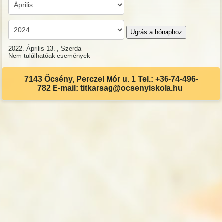
Ugrás a hónaphoz
2022. Április 13. , Szerda
Nem találhatóak események
7143 Őcsény, Perczel Mór u. 1 Tel.: +36-74-496-
782 E-mail: titkarsag@ocsenyiskola.hu