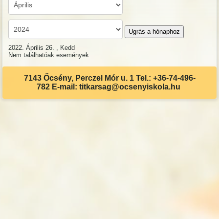
Ugrás a hónaphoz
2022. Április 26. , Kedd
Nem találhatóak események
7143 Őcsény, Perczel Mór u. 1 Tel.: +36-74-496-
782 E-mail: titkarsag@ocsenyiskola.hu