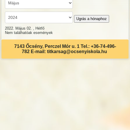
Ugrás a hónaphoz
2022. Május 02. , Hétfő
Nem találhatóak események
7143 Őcsény, Perczel Mór u. 1 Tel.: +36-74-496-
782 E-mail: titkarsag@ocsenyiskola.hu