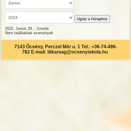
Ugrás a hónaphoz
2022. Június 29. , Szerda
Nem találhatóak események
7143 Őcsény, Perczel Mór u. 1 Tel.: +36-74-496-
782 E-mail: titkarsag@ocsenyiskola.hu