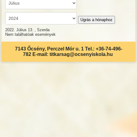
Ugrás a hónaphoz
2022. Július 13. , Szerda
Nem találhatóak események
7143 Őcsény, Perczel Mór u. 1 Tel.: +36-74-496-
782 E-mail: titkarsag@ocsenyiskola.hu