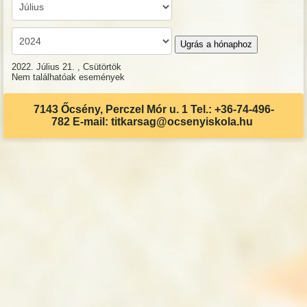
Ugrás a hónaphoz
2022. Július 21. , Csütörtök
Nem találhatóak események
7143 Őcsény, Perczel Mór u. 1 Tel.: +36-74-496-
782 E-mail: titkarsag@ocsenyiskola.hu