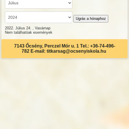
Ugrás a hónaphoz
2022. Július 24. , Vasárnap
Nem találhatóak események
7143 Őcsény, Perczel Mór u. 1 Tel.: +36-74-496-
782 E-mail: titkarsag@ocsenyiskola.hu