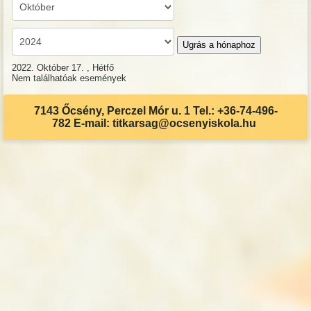
Ugrás a hónaphoz
2022. Október 17. , Hétfő
Nem találhatóak események
7143 Őcsény, Perczel Mór u. 1 Tel.: +36-74-496-
782 E-mail: titkarsag@ocsenyiskola.hu