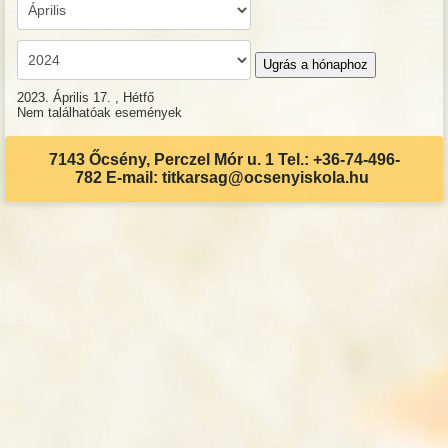
Ugrás a hónaphoz
2023. Április 17. , Hétfő
Nem találhatóak események
7143 Őcsény, Perczel Mór u. 1 Tel.: +36-74-496-
782 E-mail: titkarsag@ocsenyiskola.hu