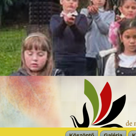
Köszöntő
Galéria
K