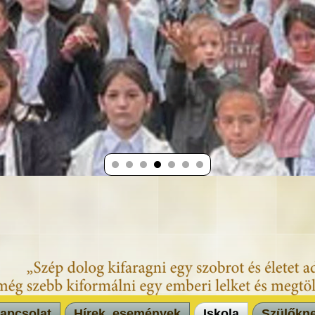
apcsolat
Hírek, események
Iskola
Szülőkn