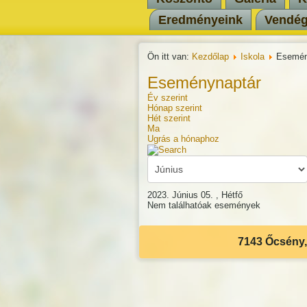
Eredményeink
Vendé
Ön itt van:
Kezdőlap
Iskola
Esemén
Eseménynaptár
Év szerint
Hónap szerint
Hét szerint
Ma
Ugrás a hónaphoz
2023. Június 05. , Hétfő
Nem találhatóak események
7143 Őcsény, 