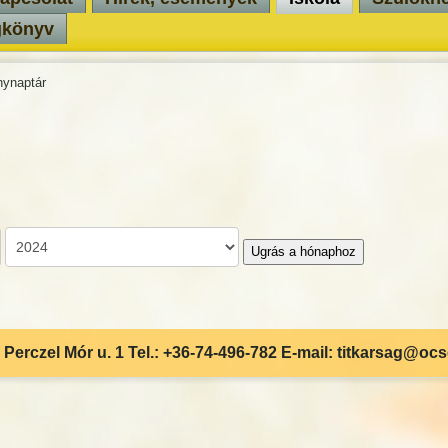
gkönyv
ynaptár
Ugrás a hónaphoz
Perczel Mór u. 1 Tel.: +36-74-496-782 E-mail: titkarsag@oc