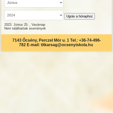
Ugrás a hónaphoz
2023. Június 25. , Vasárnap
Nem találhatóak események
7143 Őcsény, Perczel Mór u. 1 Tel.: +36-74-496-
782 E-mail: titkarsag@ocsenyiskola.hu