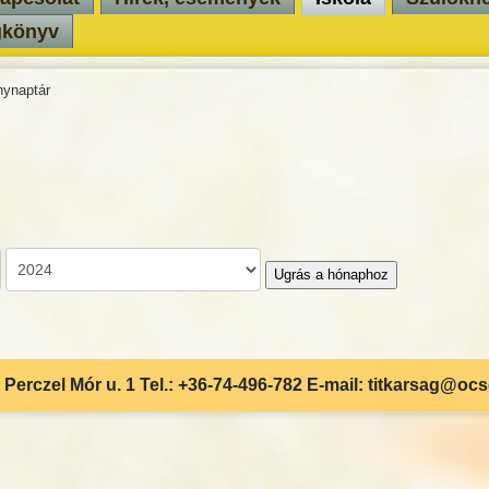
gkönyv
ynaptár
Ugrás a hónaphoz
Perczel Mór u. 1 Tel.: +36-74-496-782 E-mail: titkarsag@oc