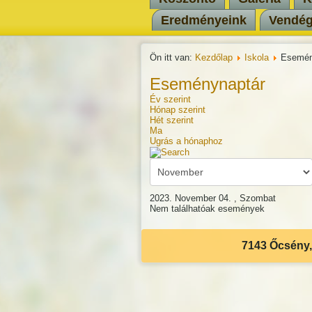
Eredményeink
Vendé
Ön itt van:
Kezdőlap
Iskola
Esemén
Eseménynaptár
Év szerint
Hónap szerint
Hét szerint
Ma
Ugrás a hónaphoz
2023. November 04. , Szombat
Nem találhatóak események
7143 Őcsény, 