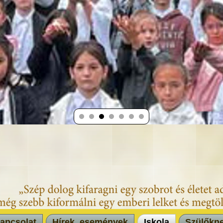
apcsolat
Hírek, események
Iskola
Szülőkn