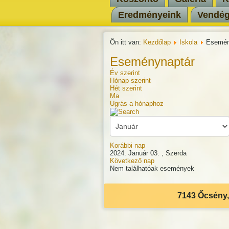
Eredményeink
Vendé
Ön itt van:
Kezdőlap
Iskola
Esemén
Eseménynaptár
Év szerint
Hónap szerint
Hét szerint
Ma
Ugrás a hónaphoz
Korábbi nap
2024. Január 03. , Szerda
Következő nap
Nem találhatóak események
7143 Őcsény, 