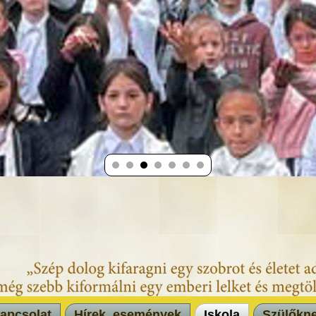
apcsolat
Hírek, események
Iskola
Szülőkn