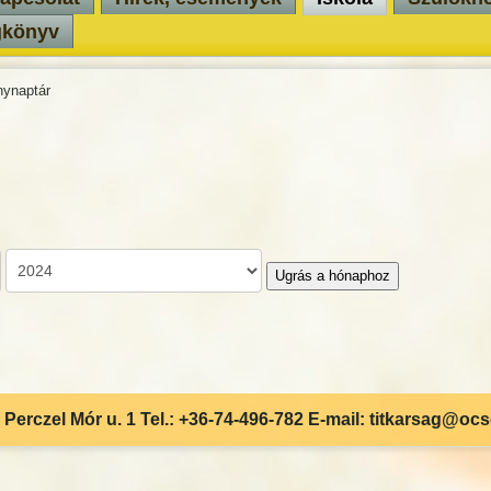
gkönyv
ynaptár
Ugrás a hónaphoz
Perczel Mór u. 1 Tel.: +36-74-496-782 E-mail: titkarsag@oc