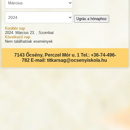
Ugrás a hónaphoz
Korábbi nap
2024. Március 23. , Szombat
Következő nap
Nem találhatóak események
7143 Őcsény, Perczel Mór u. 1 Tel.: +36-74-496-
782 E-mail: titkarsag@ocsenyiskola.hu