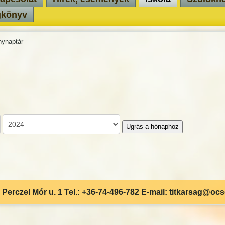
gkönyv
ynaptár
Ugrás a hónaphoz
Perczel Mór u. 1 Tel.: +36-74-496-782 E-mail: titkarsag@oc