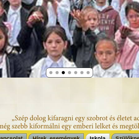
apcsolat
Hírek, események
Iskola
Szülőkn