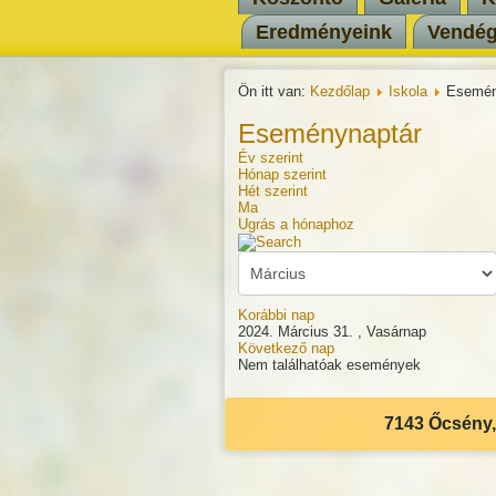
Eredményeink
Vendé
Ön itt van:
Kezdőlap
Iskola
Esemén
Eseménynaptár
Év szerint
Hónap szerint
Hét szerint
Ma
Ugrás a hónaphoz
Korábbi nap
2024. Március 31. , Vasárnap
Következő nap
Nem találhatóak események
7143 Őcsény, 