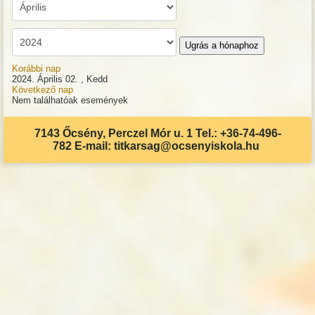
Ugrás a hónaphoz
Korábbi nap
2024. Április 02. , Kedd
Következő nap
Nem találhatóak események
7143 Őcsény, Perczel Mór u. 1 Tel.: +36-74-496-
782 E-mail: titkarsag@ocsenyiskola.hu