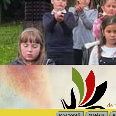
Köszöntő
Galéria
K