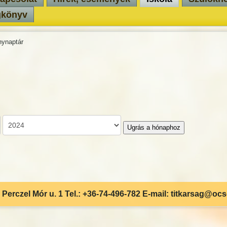
gkönyv
ynaptár
Ugrás a hónaphoz
Perczel Mór u. 1 Tel.: +36-74-496-782 E-mail: titkarsag@oc