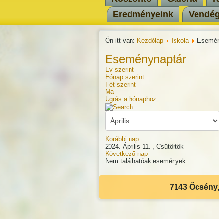
Eredményeink
Vendé
Ön itt van:
Kezdőlap
Iskola
Esemén
Eseménynaptár
Év szerint
Hónap szerint
Hét szerint
Ma
Ugrás a hónaphoz
Korábbi nap
2024. Április 11. , Csütörtök
Következő nap
Nem találhatóak események
7143 Őcsény, 