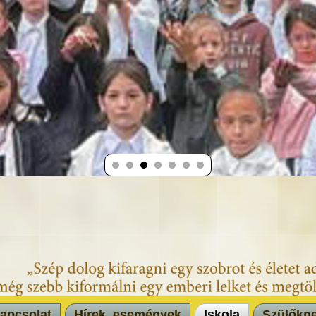
apcsolat
Hírek, események
Iskola
Szülőkn