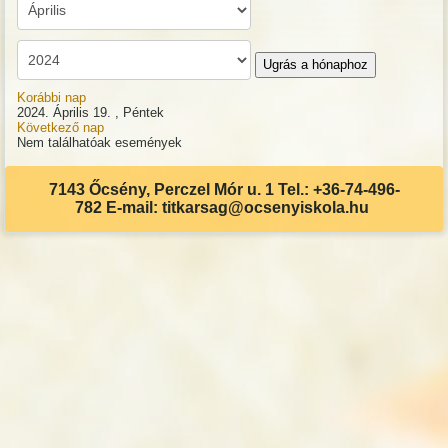
Ugrás a hónaphoz
Korábbi nap
2024. Április 19. , Péntek
Következő nap
Nem találhatóak események
7143 Őcsény, Perczel Mór u. 1 Tel.: +36-74-496-
782 E-mail: titkarsag@ocsenyiskola.hu