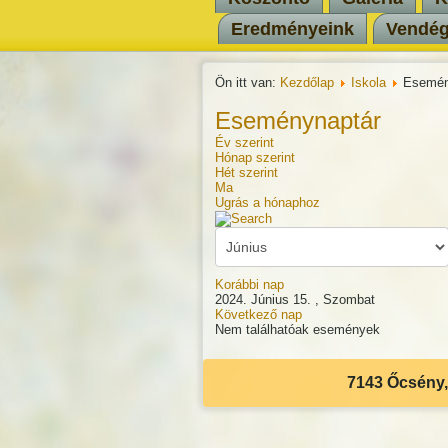
Eredményeink
Vendé
Ön itt van:
Kezdőlap
Iskola
Esemén
Eseménynaptár
Év szerint
Hónap szerint
Hét szerint
Ma
Ugrás a hónaphoz
Korábbi nap
2024. Június 15. , Szombat
Következő nap
Nem találhatóak események
7143 Őcsény, 