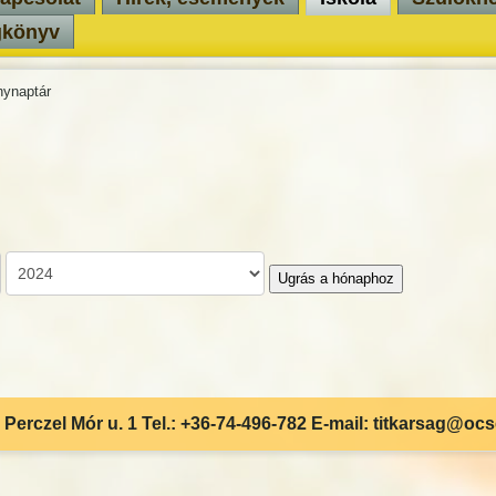
gkönyv
ynaptár
Ugrás a hónaphoz
Perczel Mór u. 1 Tel.: +36-74-496-782 E-mail: titkarsag@oc