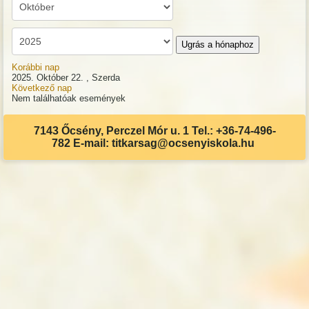
Ugrás a hónaphoz
Korábbi nap
2025. Október 22. , Szerda
Következő nap
Nem találhatóak események
7143 Őcsény, Perczel Mór u. 1 Tel.: +36-74-496-
782 E-mail: titkarsag@ocsenyiskola.hu