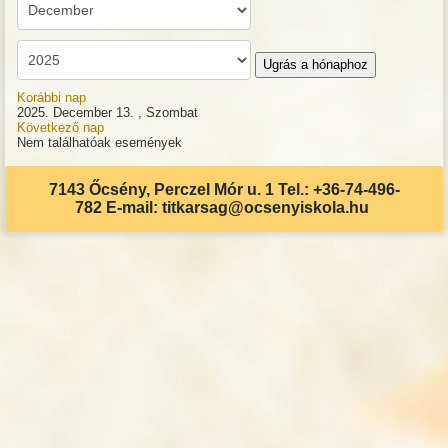
Ugrás a hónaphoz
Korábbi nap
2025. December 13. , Szombat
Következő nap
Nem találhatóak események
7143 Őcsény, Perczel Mór u. 1 Tel.: +36-74-496-
782 E-mail: titkarsag@ocsenyiskola.hu