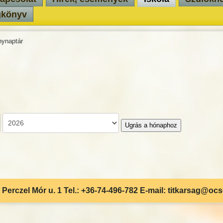
gkönyv
ynaptár
Ugrás a hónaphoz
Perczel Mór u. 1 Tel.: +36-74-496-782 E-mail: titkarsag@oc