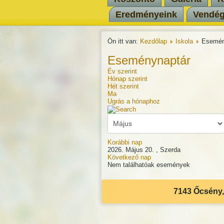
Eredményeink
Vendé
Ön itt van:
Kezdőlap
Iskola
Esemén
Eseménynaptár
Év szerint
Hónap szerint
Hét szerint
Ma
Ugrás a hónaphoz
Korábbi nap
2026. Május 20. , Szerda
Következő nap
Nem találhatóak események
7143 Őcsény, 