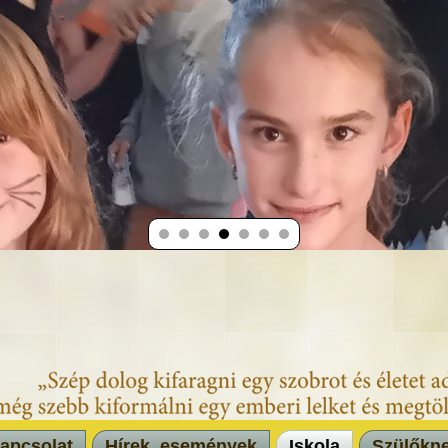
apcsolat
Hírek, események
Iskola
Szülőkn