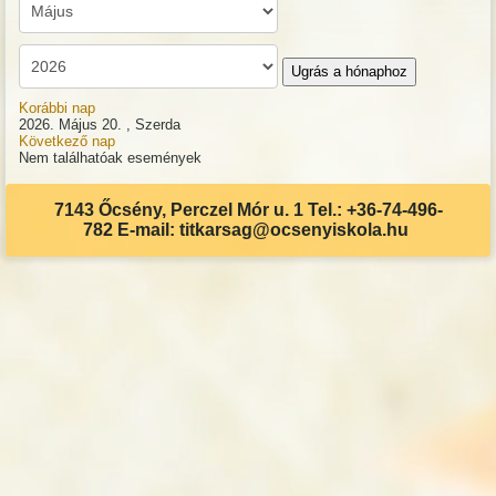
Ugrás a hónaphoz
Korábbi nap
2026. Május 20. , Szerda
Következő nap
Nem találhatóak események
7143 Őcsény, Perczel Mór u. 1 Tel.: +36-74-496-
782 E-mail: titkarsag@ocsenyiskola.hu