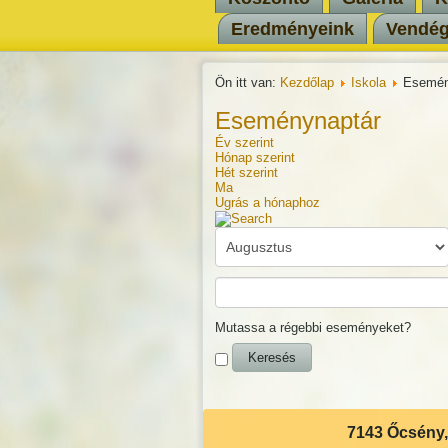
Eredményeink
Vendé
Ön itt van:
Kezdőlap
Iskola
Esemén
Eseménynaptár
Év szerint
Hónap szerint
Hét szerint
Ma
Ugrás a hónaphoz
Mutassa a régebbi eseményeket?
7143 Őcsény, 