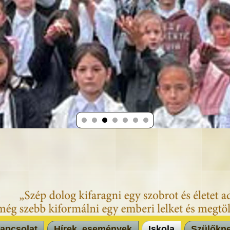
apcsolat
Hírek, események
Iskola
Szülőkn