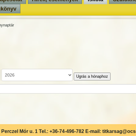
gkönyv
ynaptár
Ugrás a hónaphoz
Perczel Mór u. 1 Tel.: +36-74-496-782 E-mail: titkarsag@oc