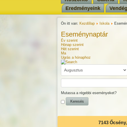
Eredményeink
Vendé
Ön itt van:
Kezdőlap
Iskola
Esemén
Eseménynaptár
Év szerint
Hónap szerint
Hét szerint
Ma
Ugrás a hónaphoz
Mutassa a régebbi eseményeket?
7143 Őcsény, 