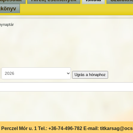
gkönyv
ynaptár
Ugrás a hónaphoz
Perczel Mór u. 1 Tel.: +36-74-496-782 E-mail: titkarsag@oc