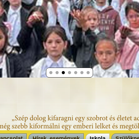
apcsolat
Hírek, események
Iskola
Szülőkn