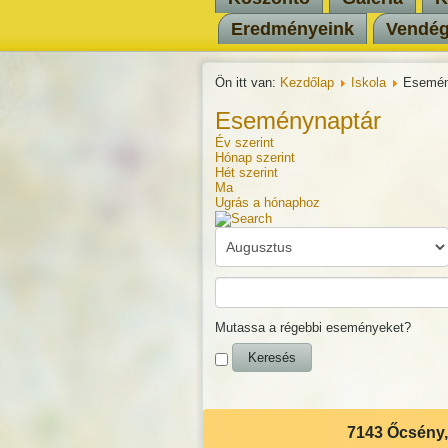
Eredményeink
Vendé
Ön itt van:
Kezdőlap
Iskola
Esemén
Eseménynaptár
Év szerint
Hónap szerint
Hét szerint
Ma
Ugrás a hónaphoz
Mutassa a régebbi eseményeket?
7143 Őcsény, 