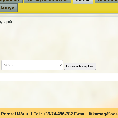
gkönyv
ynaptár
Ugrás a hónaphoz
Perczel Mór u. 1 Tel.: +36-74-496-782 E-mail: titkarsag@oc