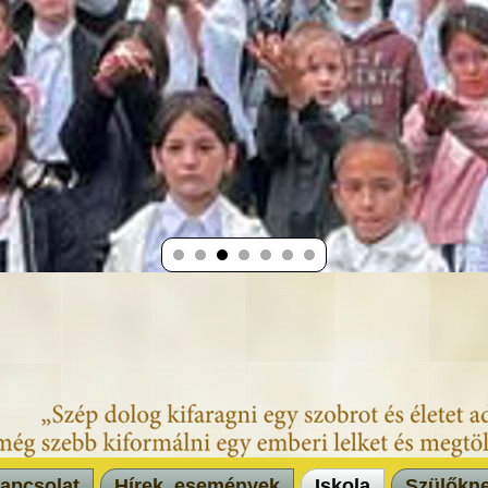
apcsolat
Hírek, események
Iskola
Szülőkn