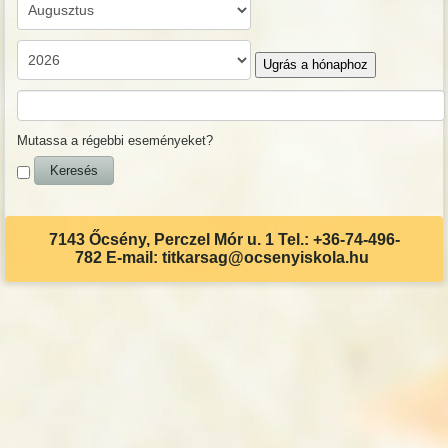
Ugrás a hónaphoz
Mutassa a régebbi eseményeket?
7143 Őcsény, Perczel Mór u. 1 Tel.: +36-74-496-
782 E-mail: titkarsag@ocsenyiskola.hu