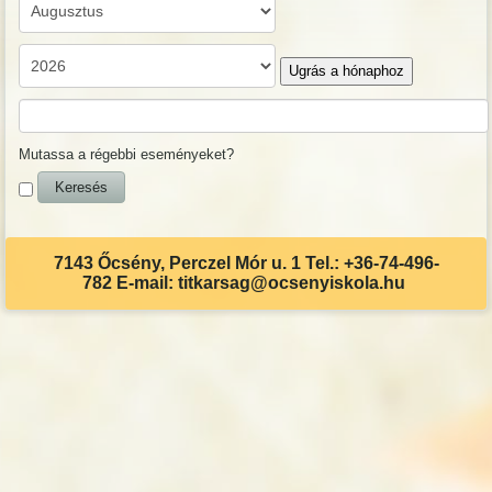
Ugrás a hónaphoz
Mutassa a régebbi eseményeket?
7143 Őcsény, Perczel Mór u. 1 Tel.: +36-74-496-
782 E-mail: titkarsag@ocsenyiskola.hu