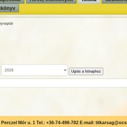
gkönyv
ynaptár
Ugrás a hónaphoz
Perczel Mór u. 1 Tel.: +36-74-496-782 E-mail: titkarsag@oc