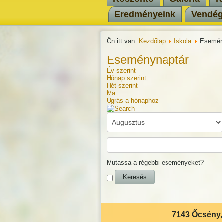
Eredményeink
Vendé
Ön itt van:
Kezdőlap
Iskola
Esemén
Eseménynaptár
Év szerint
Hónap szerint
Hét szerint
Ma
Ugrás a hónaphoz
Mutassa a régebbi eseményeket?
7143 Őcsény, 