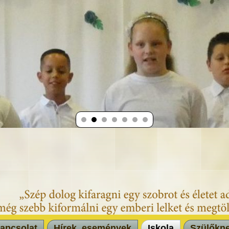
apcsolat
Hírek, események
Iskola
Szülőkn