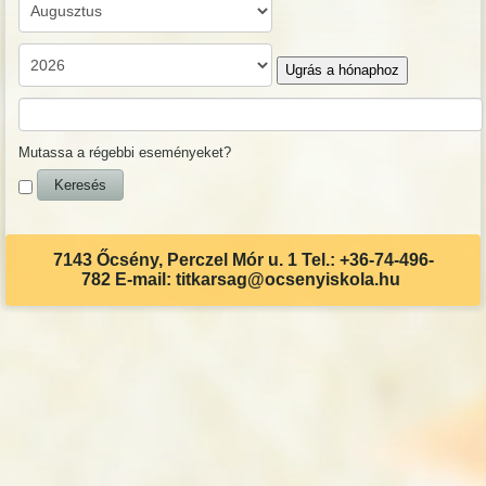
Ugrás a hónaphoz
Mutassa a régebbi eseményeket?
7143 Őcsény, Perczel Mór u. 1 Tel.: +36-74-496-
782 E-mail: titkarsag@ocsenyiskola.hu