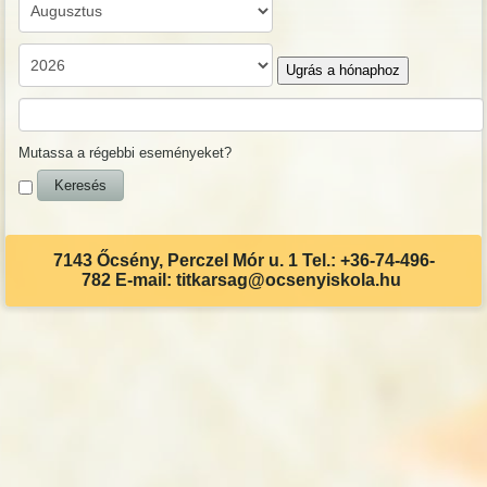
Ugrás a hónaphoz
Mutassa a régebbi eseményeket?
7143 Őcsény, Perczel Mór u. 1 Tel.: +36-74-496-
782 E-mail: titkarsag@ocsenyiskola.hu