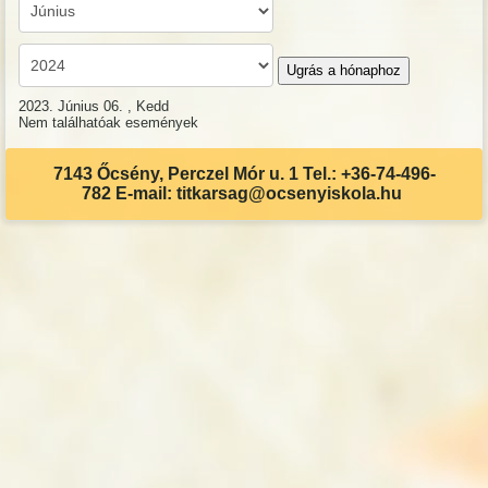
Ugrás a hónaphoz
2023. Június 06. , Kedd
Nem találhatóak események
7143 Őcsény, Perczel Mór u. 1 Tel.: +36-74-496-
782 E-mail: titkarsag@ocsenyiskola.hu