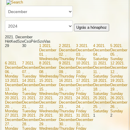
Ugrás a hónaphoz
2021. December
Hét
Ked
Sze
Csü
Pén
Szo
Vas
29
30
1
2021.
2
2021.
3
2021.
4
2021.
5
2021.
December
December
December
December
December
01. ,
02. ,
03. ,
04. ,
05. ,
Wednesday
Thursday
Friday
Saturday
Sunday
6
2021.
7
2021.
8
2021.
9
2021.
10
2021.
11
2021.
12
2021.
December
December
December
December
December
December
December
06. ,
07. ,
08. ,
09. ,
10. ,
11. ,
12. ,
Monday
Tuesday
Wednesday
Thursday
Friday
Saturday
Sunday
13
2021.
14
2021.
15
2021.
16
2021.
17
2021.
18
2021.
19
2021.
December
December
December
December
December
December
December
13. ,
14. ,
15. ,
16. ,
17. ,
18. ,
19. ,
Monday
Tuesday
Wednesday
Thursday
Friday
Saturday
Sunday
20
2021.
21
2021.
22
2021.
23
2021.
24
2021.
25
2021.
26
2021.
December
December
December
December
December
December
December
20. ,
21. ,
22. ,
23. ,
24. ,
25. ,
26. ,
Monday
Tuesday
Wednesday
Thursday
Friday
Saturday
Sunday
27
2021.
28
2021.
29
2021.
30
2021.
31
2021.
1
2
December
December
December
December
December
27. ,
28. ,
29. ,
30. ,
31. ,
Monday
Tuesday
Wednesday
Thursday
Friday