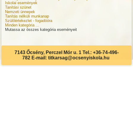
Iskolai események
Tanítási szünet
Nemzeti ünnepek
Tanítás nélküli munkanap
Szülőértekezlet - fogadóóra
Minden kategória ...
Mutassa az összes kategória eseményeit
7143 Őcsény, Perczel Mór u. 1 Tel.: +36-74-496-
782 E-mail: titkarsag@ocsenyiskola.hu
Akadálymentes beállítások
Betűméret csökkentése
Betűméret növelése
Eredeti méret
Világos kontraszt
Sötét kontraszt
Szürkeárnyalatos
Visszaállítás
Billentyűzet
Aláhúzás