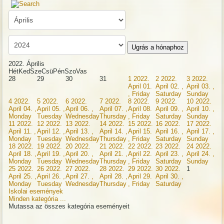
Ugrás a hónaphoz
2022. Április
Hét
Ked
Sze
Csü
Pén
Szo
Vas
28
29
30
31
1
2022.
2
2022.
3
2022.
April 01.
April 02. ,
April 03. ,
, Friday
Saturday
Sunday
4
2022.
5
2022.
6
2022.
7
2022.
8
2022.
9
2022.
10
2022.
April 04. ,
April 05. ,
April 06. ,
April 07. ,
April 08.
April 09. ,
April 10. ,
Monday
Tuesday
Wednesday
Thursday
, Friday
Saturday
Sunday
11
2022.
12
2022.
13
2022.
14
2022.
15
2022.
16
2022.
17
2022.
April 11. ,
April 12. ,
April 13. ,
April 14. ,
April 15.
April 16. ,
April 17. ,
Monday
Tuesday
Wednesday
Thursday
, Friday
Saturday
Sunday
18
2022.
19
2022.
20
2022.
21
2022.
22
2022.
23
2022.
24
2022.
April 18. ,
April 19. ,
April 20. ,
April 21. ,
April 22.
April 23. ,
April 24. ,
Monday
Tuesday
Wednesday
Thursday
, Friday
Saturday
Sunday
25
2022.
26
2022.
27
2022.
28
2022.
29
2022.
30
2022.
1
April 25. ,
April 26. ,
April 27. ,
April 28. ,
April 29.
April 30. ,
Monday
Tuesday
Wednesday
Thursday
, Friday
Saturday
Iskolai események
Minden kategória ...
Mutassa az összes kategória eseményeit