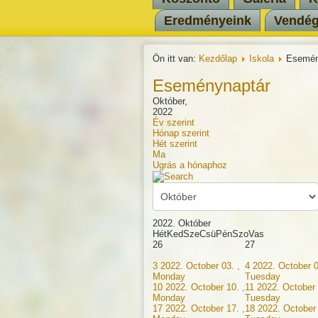
Eredményeink
Vendé
Ön itt van:
Kezdőlap
Iskola
Esemén
Eseménynaptár
Október,
2022
Év szerint
Hónap szerint
Hét szerint
Ma
Ugrás a hónaphoz
2022. Október
Hét
Ked
Sze
Csü
Pén
Szo
Vas
26
27
3
2022. October 03. ,
4
2022. October 0
Monday
Tuesday
10
2022. October 10. ,
11
2022. October 
Monday
Tuesday
17
2022. October 17. ,
18
2022. October 