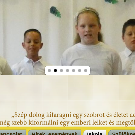
apcsolat
Hírek, események
Iskola
Szülőkn