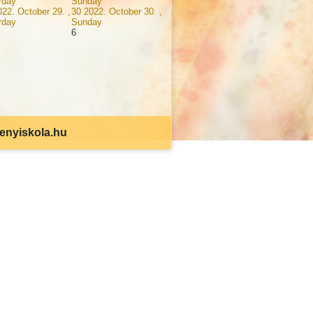
rday
Sunday
022. October 29. ,
30
2022. October 30. ,
rday
Sunday
6
senyiskola.hu