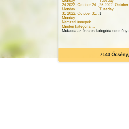
Monday
Tuesday
24
2022. October 24. ,
25
2022. October 
Monday
Tuesday
31
2022. October 31. ,
1
Monday
Nemzeti ünnepek
Minden kategória ...
Mutassa az összes kategória eseménye
7143 Őcsény, 
Akadálymentes beállítások
Betűméret csökkentése
Betűméret növelése
Eredeti méret
Világos kontraszt
Sötét kontraszt
Szürkeárnyalatos
Visszaállítás
Billentyűzet
Aláhúzás