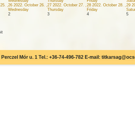
Wednesday
Thursday
Friday
Satu
25. ,
26
2022. October 26. ,
27
2022. October 27. ,
28
2022. October 28. ,
29
2
Wednesday
Thursday
Friday
Satu
2
3
4
5
it
Perczel Mór u. 1 Tel.: +36-74-496-782 E-mail: titkarsag@oc