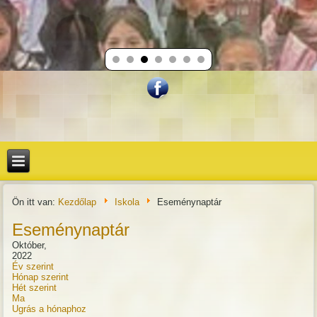
Ön itt van:
Kezdőlap
Iskola
Eseménynaptár
Eseménynaptár
Október,
2022
Év szerint
Hónap szerint
Hét szerint
Ma
Ugrás a hónaphoz