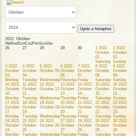
Ugrás a hónaphoz
2022. Október
Hét
Ked
Sze
Csü
Pén
Szo
Vas
26
27
28
29
30
1
2022.
2
2022.
October
October
01. ,
02. ,
Saturday
Sunday
3
2022.
4
2022.
5
2022.
6
2022.
7
2022.
8
2022.
9
2022.
October
October
October 05.
October
October
October
October
03. ,
04. ,
,
06. ,
07. ,
08. ,
09. ,
Monday
Tuesday
Wednesday
Thursday
Friday
Saturday
Sunday
10
2022.
11
2022.
12
2022.
13
2022.
14
2022.
15
2022.
16
2022.
October
October
October 12.
October
October
October
October
10. ,
11. ,
,
13. ,
14. ,
15. ,
16. ,
Monday
Tuesday
Wednesday
Thursday
Friday
Saturday
Sunday
17
2022.
18
2022.
19
2022.
20
2022.
21
2022.
22
2022.
23
2022.
October
October
October 19.
October
October
October
October
17. ,
18. ,
,
20. ,
21. ,
22. ,
23. ,
Monday
Tuesday
Wednesday
Thursday
Friday
Saturday
Sunday
24
2022.
25
2022.
26
2022.
27
2022.
28
2022.
29
2022.
30
2022.
October
October
October 26.
October
October
October
October
24. ,
25. ,
,
27. ,
28. ,
29. ,
30. ,
Monday
Tuesday
Wednesday
Thursday
Friday
Saturday
Sunday