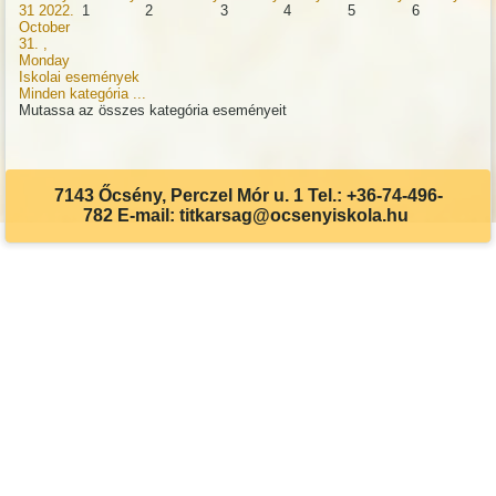
31
2022.
1
2
3
4
5
6
October
31. ,
Monday
Iskolai események
Minden kategória ...
Mutassa az összes kategória eseményeit
7143 Őcsény, Perczel Mór u. 1 Tel.: +36-74-496-
782 E-mail: titkarsag@ocsenyiskola.hu
Akadálymentes beállítások
Betűméret csökkentése
Betűméret növelése
Eredeti méret
Világos kontraszt
Sötét kontraszt
Szürkeárnyalatos
Visszaállítás
Billentyűzet
Aláhúzás