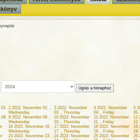
gkönyv
ynaptár
Ugrás a hónaphoz
 01.
2
2022. November 02. ,
3
2022. November
4
2022. November
5
2
Wednesday
03. , Thursday
04. , Friday
05.
 08.
9
2022. November 09. ,
10
2022. November
11
2022. November
12
Wednesday
10. , Thursday
11. , Friday
12.
r
16
2022. November 16. ,
17
2022. November
18
2022. November
19
Wednesday
17. , Thursday
18. , Friday
19.
r
23
2022. November 23. ,
24
2022. November
25
2022. November
26