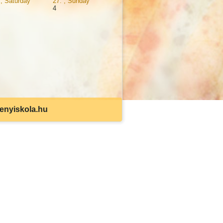
 , Saturday
27. , Sunday
4
senyiskola.hu