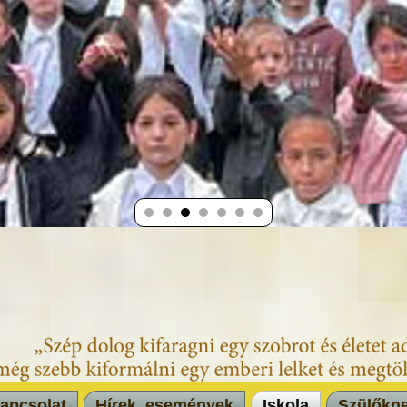
apcsolat
Hírek, események
Iskola
Szülőkn