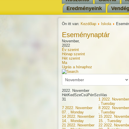
Eredményeink
Vendé
Ön itt van:
Kezdőlap
Iskola
Esemén
Eseménynaptár
November,
2022
Év szerint
Hónap szerint
Hét szerint
Ma
Ugrás a hónaphoz
2022. November
Hét
Ked
Sze
Csü
Pén
Szo
Vas
31
1
2022. November
, Tuesday
7
2022. November
8
2022. November
07. , Monday
, Tuesday
14
2022. November
15
2022. Novembe
14. , Monday
15. , Tuesday
21
2022. November
22
2022. Novembe