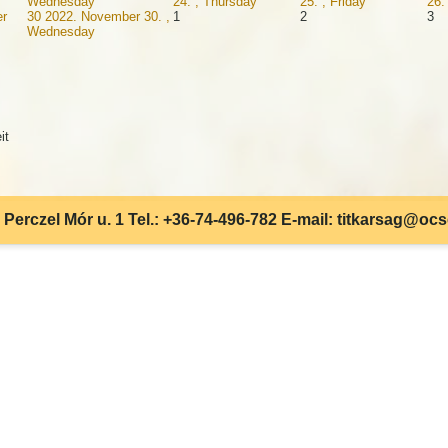
Wednesday
24. , Thursday
25. , Friday
26.
r
30
2022. November 30. ,
1
2
3
Wednesday
it
Perczel Mór u. 1 Tel.: +36-74-496-782 E-mail: titkarsag@oc