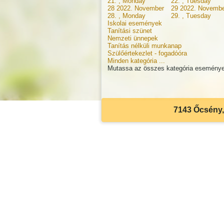
21. , Monday
22. , Tuesday
28
2022. November
29
2022. Novembe
28. , Monday
29. , Tuesday
Iskolai események
Tanítási szünet
Nemzeti ünnepek
Tanítás nélküli munkanap
Szülőértekezlet - fogadóóra
Minden kategória ...
Mutassa az összes kategória eseménye
7143 Őcsény, 
Akadálymentes beállítások
Betűméret csökkentése
Betűméret növelése
Eredeti méret
Világos kontraszt
Sötét kontraszt
Szürkeárnyalatos
Visszaállítás
Billentyűzet