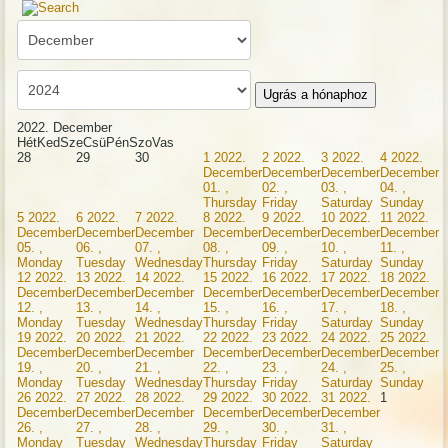
Ugrás a hónaphoz
2022. December
Hét
Ked
Sze
Csü
Pén
Szo
Vas
28
29
30
1
2022.
2
2022.
3
2022.
4
2022.
December
December
December
December
01. ,
02. ,
03. ,
04. ,
Thursday
Friday
Saturday
Sunday
5
2022.
6
2022.
7
2022.
8
2022.
9
2022.
10
2022.
11
2022.
December
December
December
December
December
December
December
05. ,
06. ,
07. ,
08. ,
09. ,
10. ,
11. ,
Monday
Tuesday
Wednesday
Thursday
Friday
Saturday
Sunday
12
2022.
13
2022.
14
2022.
15
2022.
16
2022.
17
2022.
18
2022.
December
December
December
December
December
December
December
12. ,
13. ,
14. ,
15. ,
16. ,
17. ,
18. ,
Monday
Tuesday
Wednesday
Thursday
Friday
Saturday
Sunday
19
2022.
20
2022.
21
2022.
22
2022.
23
2022.
24
2022.
25
2022.
December
December
December
December
December
December
December
19. ,
20. ,
21. ,
22. ,
23. ,
24. ,
25. ,
Monday
Tuesday
Wednesday
Thursday
Friday
Saturday
Sunday
26
2022.
27
2022.
28
2022.
29
2022.
30
2022.
31
2022.
1
December
December
December
December
December
December
26. ,
27. ,
28. ,
29. ,
30. ,
31. ,
Monday
Tuesday
Wednesday
Thursday
Friday
Saturday